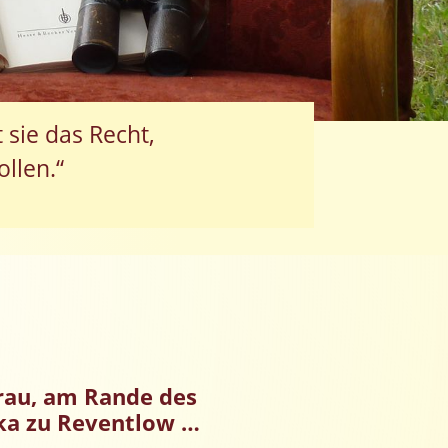
 sie das Recht,
llen.“
erau, am Rande des
ska zu Reventlow …